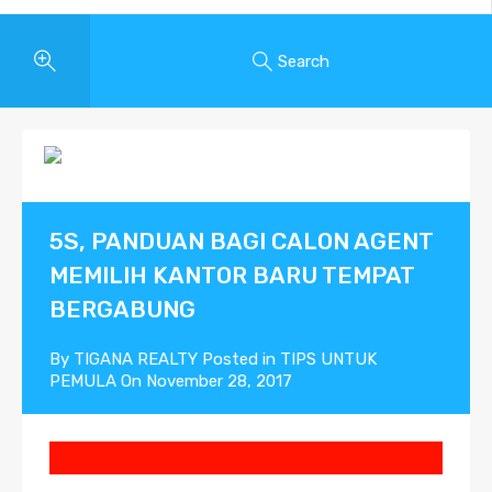
Search
5S, PANDUAN BAGI CALON AGENT
MEMILIH KANTOR BARU TEMPAT
BERGABUNG
By
TIGANA REALTY
Posted in
TIPS UNTUK
PEMULA
On
November 28, 2017