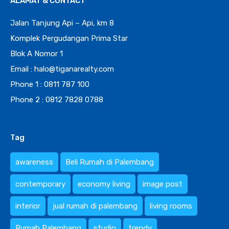
ALAMAT & CONTACT
Jalan Tanjung Api – Api, km 8
Komplek Pergudangan Prima Star
Blok A Nomor 1
Email : halo@tiganarealty.com
Phone 1 : 0811 787 100
Phone 2 : 0812 7828 0788
Tag
awareness
Beli Rumah di Palembang
contemporary
economy living
image post
interior
jual rumah di palembang
living rooms
Rumah Palembang
studio
trendy