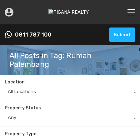
0811 787 100
Submit
All Posts in Tag: Rumah
Palembang
Location
All Locations
Property Status
Any
Property Type