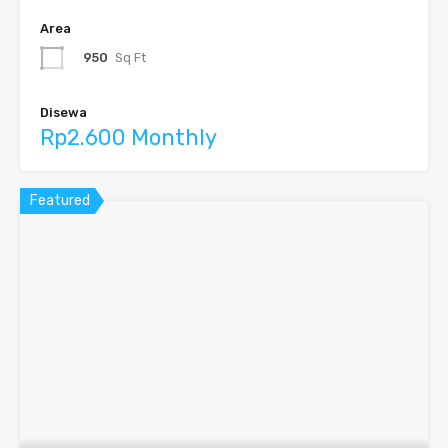
Area
950
Sq Ft
Disewa
Rp2.600 Monthly
Featured