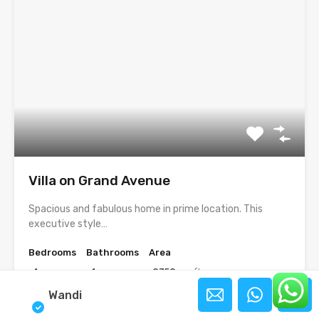
Villa on Grand Avenue
Spacious and fabulous home in prime location. This
executive style…
Bedrooms
Bathrooms
Area
4
4
9350
sq ft
Wandi
Disewa