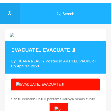
Search
EVACUATE.. EVACUATE..!!
By
TIGANA REALTY
Posted in
ARTIKEL PROPERTI
On
April 19, 2021
Sabtu kemarin untuk pertama kalinya rasain turun