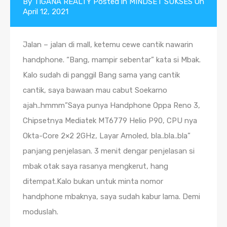
By
TIGANA REALTY
Posted in
MINDSET SUKSES
On
April 12, 2021
Jalan – jalan di mall, ketemu cewe cantik nawarin
handphone. “Bang, mampir sebentar” kata si Mbak.
Kalo sudah di panggil Bang sama yang cantik
cantik, saya bawaan mau cabut Soekarno
ajah..hmmm”Saya punya Handphone Oppa Reno 3,
Chipsetnya Mediatek MT6779 Helio P90, CPU nya
Okta-Core 2×2 2GHz, Layar Amoled, bla..bla..bla”
panjang penjelasan. 3 menit dengar penjelasan si
mbak otak saya rasanya mengkerut, hang
ditempat.Kalo bukan untuk minta nomor
handphone mbaknya, saya sudah kabur lama. Demi
moduslah.