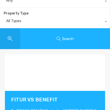
Any
Property Type
All Types
Search
FITUR VS BENEFIT