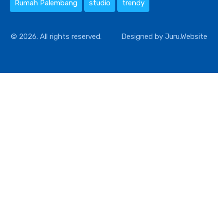
Rumah Palembang
studio
trendy
© 2026. All rights reserved.
Designed by
Juru.Website
Compare Properties
Compare
You can only compare 4 properties, any new property added will
replace the first one from the comparison.