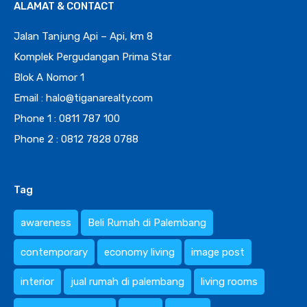
ALAMAT & CONTACT
Jalan Tanjung Api – Api, km 8
Komplek Pergudangan Prima Star
Blok A Nomor 1
Email : halo@tiganarealty.com
Phone 1 : 0811 787 100
Phone 2 : 0812 7828 0788
Tag
awareness
Beli Rumah di Palembang
contemporary
economy living
image post
interior
jual rumah di palembang
living rooms