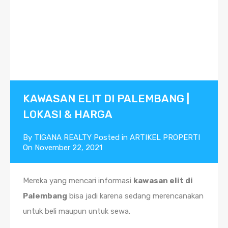
KAWASAN ELIT DI PALEMBANG |
LOKASI & HARGA
By
TIGANA REALTY
Posted in
ARTIKEL PROPERTI
On
November 22, 2021
Mereka yang mencari informasi
kawasan elit di
Palembang
bisa jadi karena sedang merencanakan
untuk beli maupun untuk sewa.