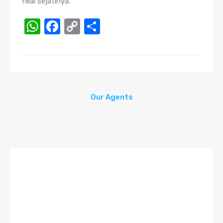
nilai sejatinya.
WhatsApp
Facebook
Copy
Share
Link
Our Agents