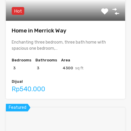
Hot
Home in Merrick Way
Enchanting three bedroom, three bath home with
spacious one bedroom,…
Bedrooms
Bathrooms
Area
3
3
4300
sq ft
Dijual
Rp540.000
Featured