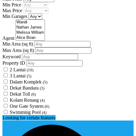
Min Price
Max Price
Min Garages
Agent
Min Area
(sq ft)
Max Area
(sq ft)
Keyword
Property ID
2 Lantai
(10)
3 Lantai
(5)
Dalam Komplek
(5)
Dekat Bandara
(3)
Dekat Toll
(6)
Kolam Renang
(4)
One Gate System
(6)
Swimming Pool
(4)
Looking for certain features