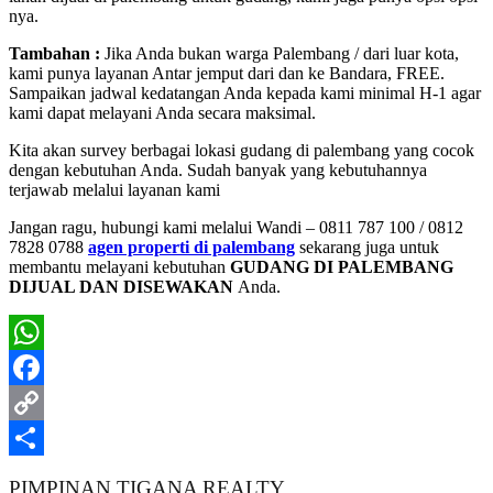
nya.
Tambahan :
Jika Anda bukan warga Palembang / dari luar kota,
kami punya layanan Antar jemput dari dan ke Bandara, FREE.
Sampaikan jadwal kedatangan Anda kepada kami minimal H-1 agar
kami dapat melayani Anda secara maksimal.
Kita akan survey berbagai lokasi gudang di palembang yang cocok
dengan kebutuhan Anda. Sudah banyak yang kebutuhannya
terjawab melalui layanan kami
Jangan ragu, hubungi kami melalui Wandi – 0811 787 100 / 0812
7828 0788
agen properti di palembang
sekarang juga untuk
membantu melayani kebutuhan
GUDANG DI PALEMBANG
DIJUAL DAN DISEWAKAN
Anda.
WhatsApp
Facebook
Copy
Link
Share
PIMPINAN TIGANA REALTY