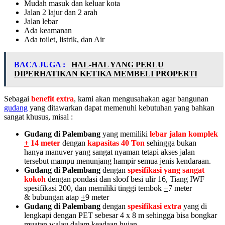
Mudah masuk dan keluar kota
Jalan 2 lajur dan 2 arah
Jalan lebar
Ada keamanan
Ada toilet, listrik, dan Air
BACA JUGA :
HAL-HAL YANG PERLU
DIPERHATIKAN KETIKA MEMBELI PROPERTI
Sebagai
benefit extra
, kami akan mengusahakan agar bangunan
gudang
yang ditawarkan dapat memenuhi kebutuhan yang bahkan
sangat khusus, misal :
Gudang di Palembang
yang memiliki
lebar jalan komplek
+
14 meter
dengan
kapasitas 40 Ton
sehingga bukan
hanya manuver yang sangat nyaman tetapi akses jalan
tersebut mampu menunjang hampir semua jenis kendaraan.
Gudang di Palembang
dengan
spesifikasi yang sangat
kokoh
dengan pondasi dan sloof besi ulir 16, Tiang IWF
spesifikasi 200, dan memiliki tinggi tembok
+
7 meter
& bubungan atap
+
9 meter
Gudang di Palembang
dengan
spesifikasi extra
yang di
lengkapi dengan PET sebesar 4 x 8 m sehingga bisa bongkar
muatan walau dalam keadaan hujan.