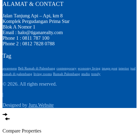
ALAMAT & CONTACT
Jalan Tanjung Api – Api, km 8
Komplek Pergudangan Prima Star
Blok A Nomor 1
Email : halo@tiganarealty.com
Phone 1 : 0811 787 100
Phone 2 : 0812 7828 0788
Tag
awareness
Beli Rumah di Palembang
contemporary
economy living
image post
interior
jual
rumah di palembang
living rooms
Rumah Palembang
studio
trendy
© 2026. All rights reserved.
|
Designed by
Juru.Website
Compare Properties