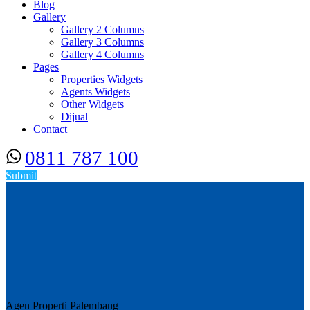
Blog
Gallery
Gallery 2 Columns
Gallery 3 Columns
Gallery 4 Columns
Pages
Properties Widgets
Agents Widgets
Other Widgets
Dijual
Contact
0811 787 100
Submit
Agen Properti Palembang