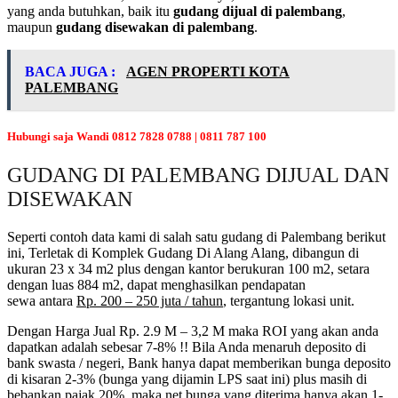
yang anda butuhkan, baik itu
gudang dijual di palembang
,
maupun
gudang disewakan di palembang
.
BACA JUGA :
AGEN PROPERTI KOTA
PALEMBANG
Hubungi saja Wandi 0812 7828 0788 | 0811 787 100
GUDANG DI PALEMBANG DIJUAL DAN
DISEWAKAN
Seperti contoh data kami di salah satu gudang di Palembang berikut
ini, Terletak di Komplek Gudang Di Alang Alang, dibangun di
ukuran 23 x 34 m2 plus dengan kantor berukuran 100 m2, setara
dengan luas 884 m2, dapat menghasilkan pendapatan
sewa antara
Rp. 200 – 250 juta / tahun
, tergantung lokasi unit.
Dengan Harga Jual Rp. 2.9 M – 3,2 M maka ROI yang akan anda
dapatkan adalah sebesar 7-8% !! Bila Anda menaruh deposito di
bank swasta / negeri, Bank hanya dapat memberikan bunga deposito
di kisaran 2-3% (bunga yang dijamin LPS saat ini) plus masih di
bebankan pajak 20%, maka net bunga yang diterima hanya akan 1-