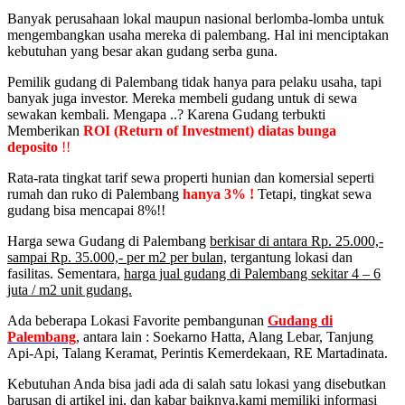
Banyak perusahaan lokal maupun nasional berlomba-lomba untuk
mengembangkan usaha mereka di palembang. Hal ini menciptakan
kebutuhan yang besar akan gudang serba guna.
Pemilik gudang di Palembang tidak hanya para pelaku usaha, tapi
banyak juga investor. Mereka membeli gudang untuk di sewa
sewakan kembali. Mengapa ..? Karena Gudang terbukti
Memberikan
ROI (Return of Investment) diatas bunga
deposito
!!
Rata-rata tingkat tarif sewa properti hunian dan komersial seperti
rumah dan ruko di Palembang
hanya 3% !
Tetapi, tingkat sewa
gudang bisa mencapai 8%!!
Harga sewa Gudang di Palembang
berkisar di antara Rp. 25.000,-
sampai Rp. 35.000,- per m2 per bulan,
tergantung lokasi dan
fasilitas. Sementara,
harga jual gudang di Palembang sekitar 4 – 6
juta / m2 unit gudang.
Ada beberapa Lokasi Favorite pembangunan
Gudang di
Palembang
, antara lain : Soekarno Hatta, Alang Lebar, Tanjung
Api-Api, Talang Keramat, Perintis Kemerdekaan, RE Martadinata.
Kebutuhan Anda bisa jadi ada di salah satu lokasi yang disebutkan
barusan di artikel ini, dan kabar baiknya,kami memiliki informasi