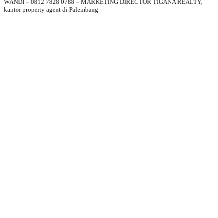
WANDI – 0812 7828 0788 – MARKETING DIRECTOR TIGANA REALTY,
kantor property agent di Palembang