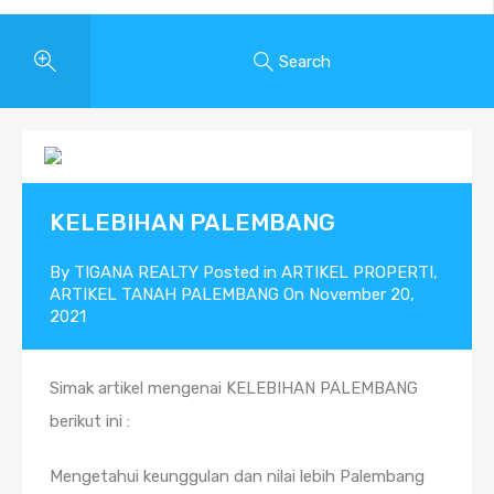
Search
KELEBIHAN PALEMBANG
By
TIGANA REALTY
Posted in
ARTIKEL PROPERTI
,
ARTIKEL TANAH PALEMBANG
On
November 20,
2021
Simak artikel mengenai KELEBIHAN PALEMBANG
berikut ini :
Mengetahui keunggulan dan nilai lebih Palembang