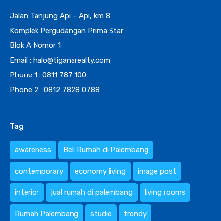
Jalan Tanjung Api – Api, km 8
Komplek Pergudangan Prima Star
Blok A Nomor 1
Email : halo@tiganarealty.com
Phone 1 : 0811 787 100
Phone 2 : 0812 7828 0788
Tag
awareness
Beli Rumah di Palembang
contemporary
economy living
image post
interior
jual rumah di palembang
living rooms
Rumah Palembang
studio
trendy