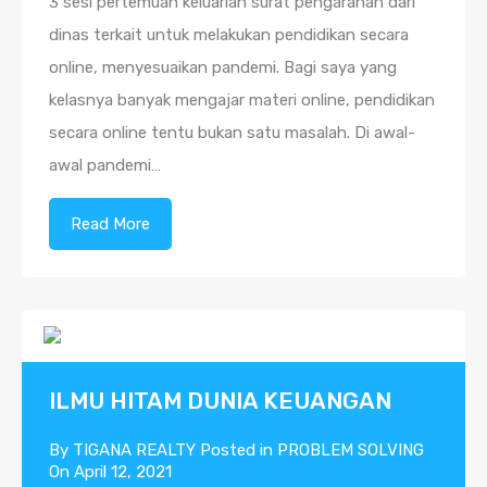
3 sesi pertemuan keluarlah surat pengarahan dari
dinas terkait untuk melakukan pendidikan secara
online, menyesuaikan pandemi. Bagi saya yang
kelasnya banyak mengajar materi online, pendidikan
secara online tentu bukan satu masalah. Di awal-
awal pandemi…
Read More
ILMU HITAM DUNIA KEUANGAN
By
TIGANA REALTY
Posted in
PROBLEM SOLVING
On
April 12, 2021