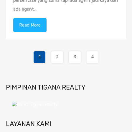
persentase yang sama tapi ada agent jadi kaya dan
ada agent…
Read More
1
2
3
4
PIMPINAN TIGANA REALTY
LAYANAN KAMI