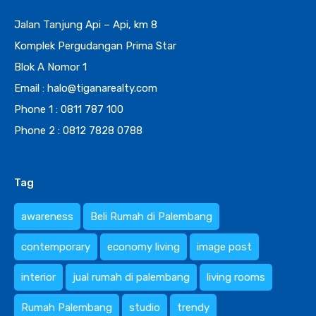
Jalan Tanjung Api – Api, km 8
Komplek Pergudangan Prima Star
Blok A Nomor 1
Email : halo@tiganarealty.com
Phone 1 : 0811 787 100
Phone 2 : 0812 7828 0788
Tag
awareness
Beli Rumah di Palembang
contemporary
economy living
image post
interior
jual rumah di palembang
living rooms
Rumah Palembang
studio
trendy