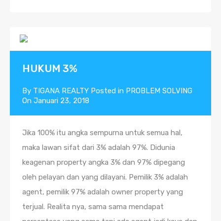
HUKUM 3%
By
TIGANA REALTY
Posted in
PROBLEM SOLVING
On
Januari 23, 2018
Jika 100% itu angka sempurna untuk semua hal,
maka lawan sifat dari 3% adalah 97%. Didunia
keagenan property angka 3% dan 97% dipegang
oleh pelayan dan yang dilayani. Pemilik 3% adalah
agent, pemilik 97% adalah owner property yang
terjual. Realita nya, sama sama mendapat