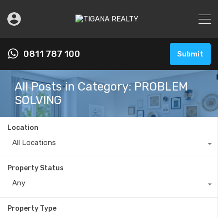
0811 787 100
Submit
All Posts in Category: PROBLEM
SOLVING
Location
All Locations
Property Status
Any
Property Type