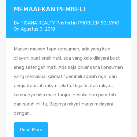
MEMAAFKAN PEMBELI
By
TIGANA REALTY
Posted in
PROBLEM SOLVING
On
Agustus 3, 2018
Macam macam type konsumen, ada yang kalo
dilayani buat enak hati, ada yang kalo dilayani buat
eneg setengah mati. Ada saja diluar sana konsumen
yang memaknai kalimat “pembeli adalah raja” dan
penjual adalah rakyat jelata. Raja di atas rakyat,
karenanya bisa main tunjuk, sesuka hati perintah
dan suruh ini itu. Baginya rakyat harus melayani
dengan…
Read More